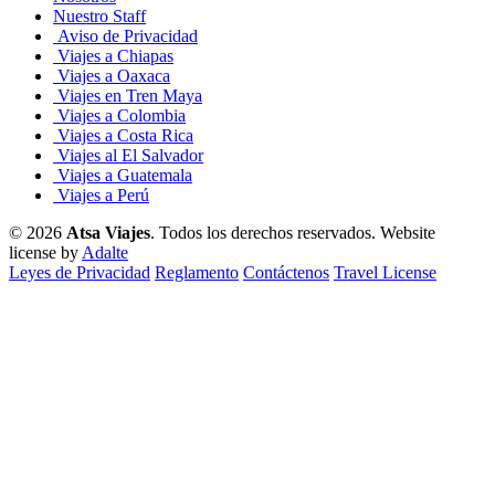
Nuestro Staff
Aviso de Privacidad
Viajes a Chiapas
Viajes a Oaxaca
Viajes en Tren Maya
Viajes a Colombia
Viajes a Costa Rica
Viajes al El Salvador
Viajes a Guatemala
Viajes a Perú
© 2026
Atsa Viajes
. Todos los derechos reservados.
Website
license by
Adalte
Leyes de Privacidad
Reglamento
Contáctenos
Travel License