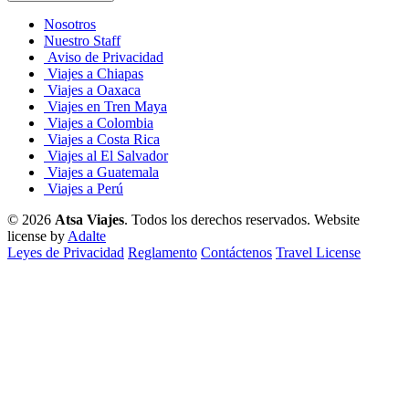
Nosotros
Nuestro Staff
Aviso de Privacidad
Viajes a Chiapas
Viajes a Oaxaca
Viajes en Tren Maya
Viajes a Colombia
Viajes a Costa Rica
Viajes al El Salvador
Viajes a Guatemala
Viajes a Perú
© 2026
Atsa Viajes
. Todos los derechos reservados.
Website
license by
Adalte
Leyes de Privacidad
Reglamento
Contáctenos
Travel License